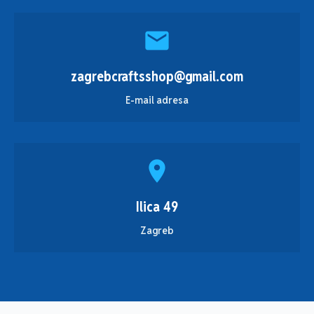
mail
zagrebcraftsshop@gmail.com
E-mail adresa
place
Ilica 49
Zagreb