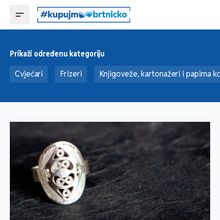
Prikaži određenu kategoriju
Cvjećari
Frizeri
Knjigoveže, kartonažeri i papirna k