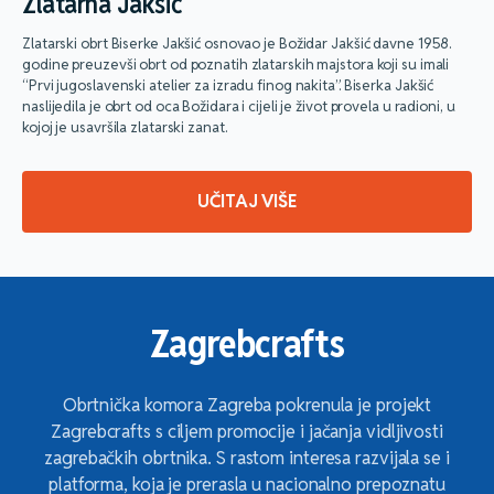
Zlatarna Jakšić
Zlatarski obrt Biserke Jakšić osnovao je Božidar Jakšić davne 1958.
godine preuzevši obrt od poznatih zlatarskih majstora koji su imali
“Prvi jugoslavenski atelier za izradu finog nakita”. Biserka Jakšić
naslijedila je obrt od oca Božidara i cijeli je život provela u radioni, u
kojoj je usavršila zlatarski zanat.
UČITAJ VIŠE
Zagrebcrafts
Obrtnička komora Zagreba pokrenula je projekt
Zagrebcrafts s ciljem promocije i jačanja vidljivosti
zagrebačkih obrtnika. S rastom interesa razvijala se i
platforma, koja je prerasla u nacionalno prepoznatu