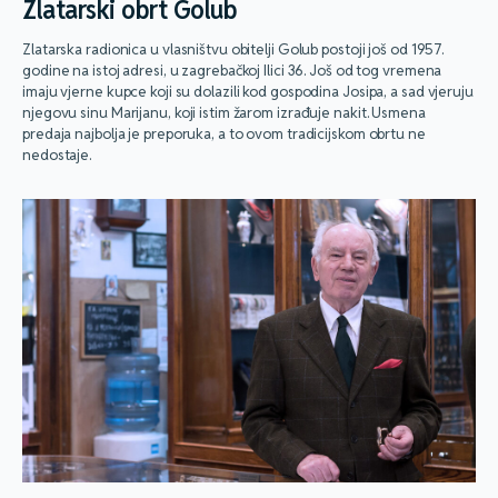
Zlatarski obrt Golub
Zlatarska radionica u vlasništvu obitelji Golub postoji još od 1957.
godine na istoj adresi, u zagrebačkoj Ilici 36. Još od tog vremena
imaju vjerne kupce koji su dolazili kod gospodina Josipa, a sad vjeruju
njegovu sinu Marijanu, koji istim žarom izrađuje nakit. Usmena
predaja najbolja je preporuka, a to ovom tradicijskom obrtu ne
nedostaje.