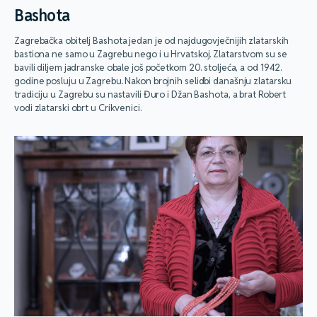
Bashota
Zagrebačka obitelj Bashota jedan je od najdugovječnijih zlatarskih
bastiona ne samo u Zagrebu nego i u Hrvatskoj. Zlatarstvom su se
bavili diljem jadranske obale još početkom 20. stoljeća, a od 1942.
godine posluju u Zagrebu. Nakon brojnih selidbi današnju zlatarsku
tradiciju u Zagrebu su nastavili Đuro i Džan Bashota, a brat Robert
vodi zlatarski obrt u Crikvenici.