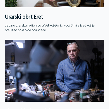
Urarski obrt Eret
Jedinu urarsku radionicu u Velikoj Gorici vodi Siniša Eret koji je
preuzeo posao od oca Vlade.