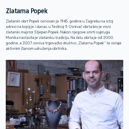
Zlatarna Popek
Zlatarski obrt Popek osnovan je 1945. godine u Zagrebu na istoj
adresi na kojoj je i danas, u Teslinoj 9. Osnivač obrta bio je vrsni
zlatarski majstor Stjepan Popek. Nakon njegove smrti supruga
Monika nastavila je zlatarsku tradiciju. Na čelu obrta je od 2000.
godine, a 2007. osniva trgovačko društvo „Zlatarna Popek“ te ostaje
aktivnim članom udruženja obrtnika.