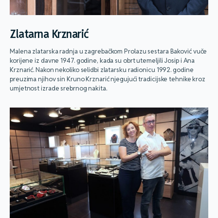
Zlatarna Krznarić
Malena zlatarska radnja u zagrebačkom Prolazu sestara Baković vuče
korijene iz davne 1947. godine, kada su obrt utemeljili Josip i Ana
Krznarić. Nakon nekoliko selidbi zlatarsku radionicu 1992. godine
preuzima njihov sin Kruno Krznarić njegujući tradicijske tehnike kroz
umjetnost izrade srebrnog nakita.