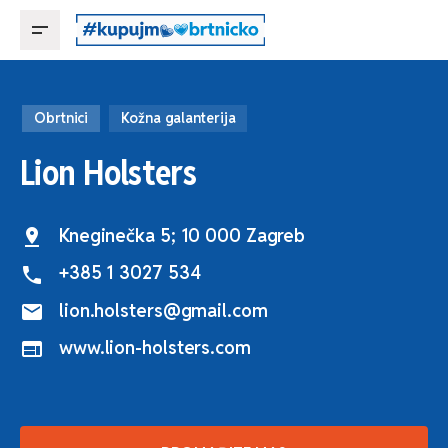
Obrtnici
Kožna galanterija
Lion Holsters
Kneginečka 5; 10 000 Zagreb
pin_drop
+385 1 3027 534
phone
lion.holsters@gmail.com
mail
www.lion-holsters.com
web