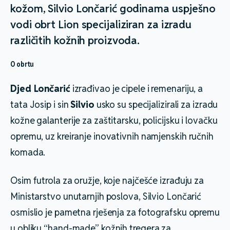
kožom, Silvio Lončarić godinama uspješno
vodi obrt Lion specijaliziran za izradu
različitih kožnih proizvoda.
O obrtu
Djed Lončarić
izrađivao je cipele i remenariju, a
tata Josip i sin
Silvio
usko su specijalizirali za izradu
kožne galanterije za zaštitarsku, policijsku i lovačku
opremu, uz kreiranje inovativnih namjenskih ručnih
komada.
Osim futrola za oružje, koje najčešće izrađuju za
Ministarstvo unutarnjih poslova, Silvio Lončarić
osmislio je pametna rješenja za fotografsku opremu
u obliku “hand-made” kožnih tregera za