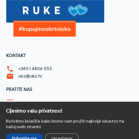
KONTAKT
phone
+385 1 4806 555
mail
okz@okz.hr
PRATITE NAS
Facebook
Instagram
Cijenimo vašu privatnost
Youtube
Koristimo kolačiće kako bismo vam pružili najbolje iskustvo na
našoj web stranici.
© 2026. Sva prava pridržana.
Prihvatite sve
Upravljanje