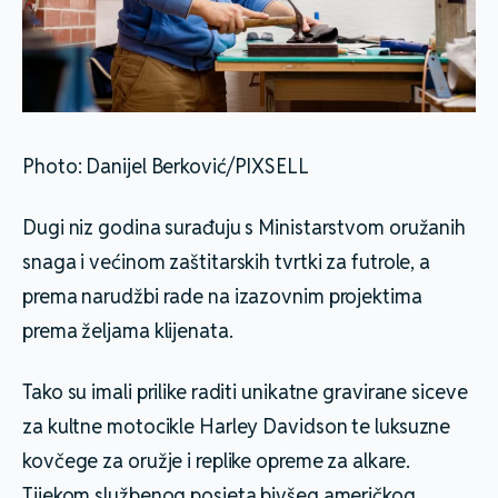
Photo: Danijel Berković/PIXSELL
Dugi niz godina surađuju s Ministarstvom oružanih
snaga i većinom zaštitarskih tvrtki za futrole, a
prema narudžbi rade na izazovnim projektima
prema željama klijenata.
Tako su imali prilike raditi unikatne gravirane siceve
za kultne motocikle Harley Davidson te luksuzne
kovčege za oružje i replike opreme za alkare.
Tijekom službenog posjeta bivšeg američkog